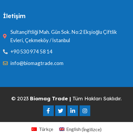
İletişim
Sultançiftliği Mah. Gün Sok. No:2 Ekşioğlu Çiftlik
Evleri, Çekmeköy / İstanbul
+90 530 974 58 14
info@biomagtrade.com
© 2023
Biomag Trade |
Tüm Hakları Saklıdır.
Türkçe
English
(
İngilizce
)