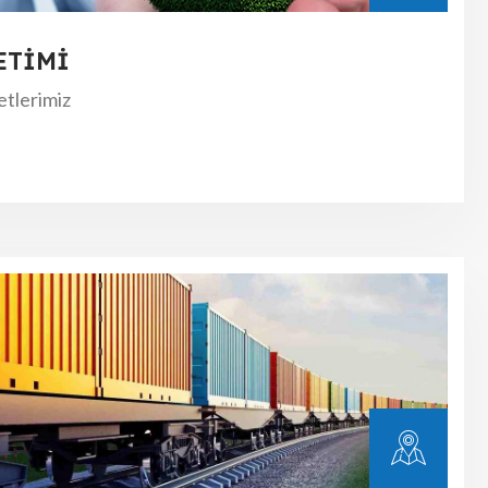
ETİMİ
etlerimiz