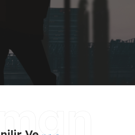
zman
nilir Ve