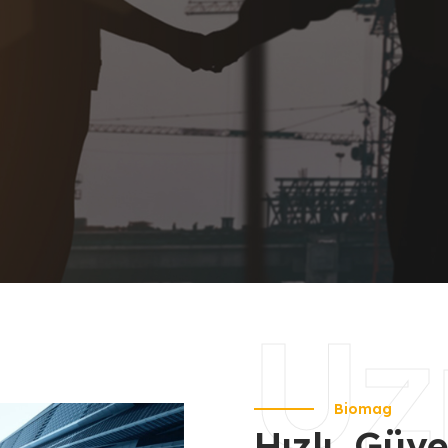
U
Biomag
Hızlı, Güve